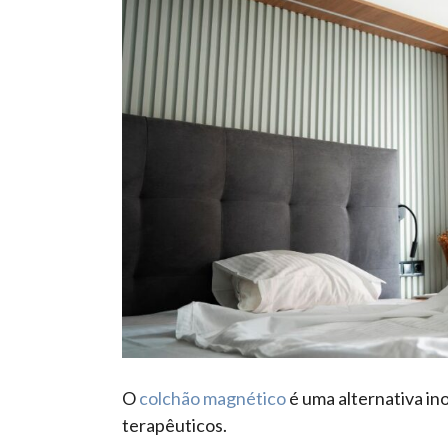
O
colchão magnético
é uma alternativa i
terapêuticos.