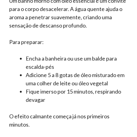
Um banho morno com óleo essencial é um convite
para o corpo desacelerar. A água quente ajuda o
aroma a penetrar suavemente, criando uma
sensação de descanso profundo.
Para preparar:
Encha a banheira ou use um balde para
escalda-pés
Adicione 5 a 8 gotas de óleo misturado em
uma colher de leite ou óleo vegetal
Fique imerso por 15 minutos, respirando
devagar
O efeito calmante começa já nos primeiros
minutos.