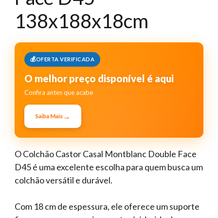
138x188x18cm
OFERTA VERIFICADA
O melhor preço disponível é aqui
Confira antes que acabe
→
Saiba Mais
O Colchão Castor Casal Montblanc Double Face
D45 é uma excelente escolha para quem busca um
colchão versátil e durável.
Com 18 cm de espessura, ele oferece um suporte