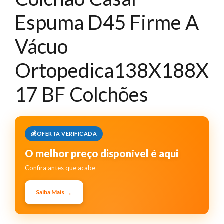
Espuma D45 Firme A
Vácuo
Ortopedica138X188X
17 BF Colchões
OFERTA VERIFICADA
O melhor preço disponível é aqui
Confira antes que acabe
→
Saiba Mais