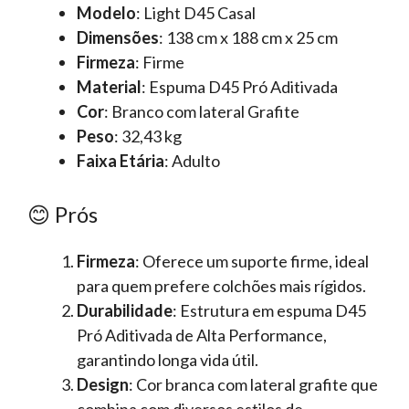
Modelo
: Light D45 Casal
Dimensões
: 138 cm x 188 cm x 25 cm
Firmeza
: Firme
Material
: Espuma D45 Pró Aditivada
Cor
: Branco com lateral Grafite
Peso
: 32,43 kg
Faixa Etária
: Adulto
😊 Prós
Firmeza
: Oferece um suporte firme, ideal
para quem prefere colchões mais rígidos.
Durabilidade
: Estrutura em espuma D45
Pró Aditivada de Alta Performance,
garantindo longa vida útil.
Design
: Cor branca com lateral grafite que