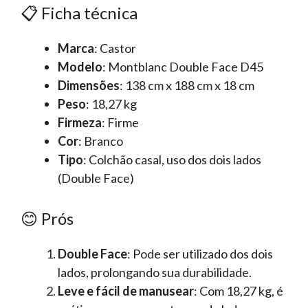
📋 Ficha técnica
Marca
: Castor
Modelo
: Montblanc Double Face D45
Dimensões
: 138 cm x 188 cm x 18 cm
Peso
: 18,27 kg
Firmeza
: Firme
Cor
: Branco
Tipo
: Colchão casal, uso dos dois lados
(Double Face)
😊 Prós
Double Face
: Pode ser utilizado dos dois
lados, prolongando sua durabilidade.
Leve e fácil de manusear
: Com 18,27 kg, é