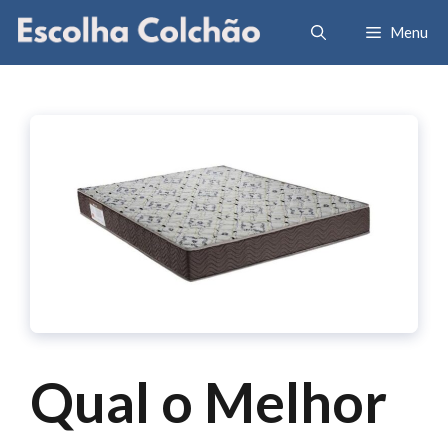
Pular
Menu
para
o
conteúdo
Qual o Melhor