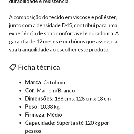
durabilidade e resistência.
A composição do tecido em viscose e poliéster,
junto com a densidade D45, contribui para uma
experiência de sono confortável e duradoura. A
garantia de 12 meses é um bônus que assegura
sua tranquilidade ao escolher este produto.
📋 Ficha técnica
Marca
: Ortobom
Cor
: Marrom/Branco
Dimensões
: 188 cm x 128 cm x 18 cm
Peso
: 10,38 kg
Firmeza
: Médio
Capacidade
: Suporta até 120 kg por
pessoa