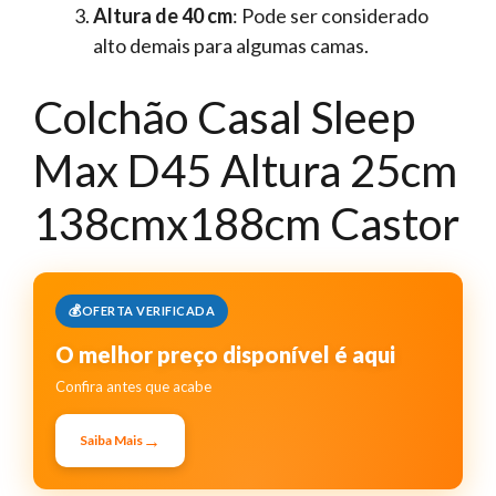
Altura de 40 cm
: Pode ser considerado
alto demais para algumas camas.
Colchão Casal Sleep
Max D45 Altura 25cm
138cmx188cm Castor
OFERTA VERIFICADA
O melhor preço disponível é aqui
Confira antes que acabe
→
Saiba Mais