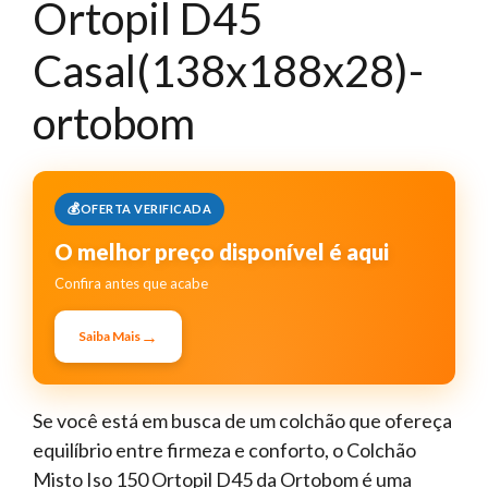
Ortopil D45
Casal(138x188x28)-
ortobom
OFERTA VERIFICADA
O melhor preço disponível é aqui
Confira antes que acabe
→
Saiba Mais
Se você está em busca de um colchão que ofereça
equilíbrio entre firmeza e conforto, o Colchão
Misto Iso 150 Ortopil D45 da Ortobom é uma